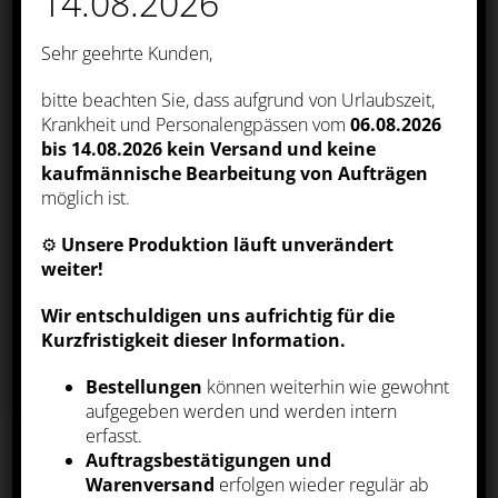
14.08.2026
unseres Online-Angebotes, unserer
Webseitenfunktionen und werden für
Marketingzwecke eingesetzt. Die
Sehr geehrte Kunden,
Einwilligung umfasst die Speicherung
von Informationen auf Ihrem Endgerät,
das Auslesen personenbezogener Daten
bitte beachten Sie, dass aufgrund von Urlaubszeit,
sowie deren Verarbeitung. Klicken Sie
Krankheit und Personalengpässen vom
06.08.2026
auf „Alle akzeptieren“, um in den Einsatz
von nicht notwendigen Cookies
bis 14.08.2026
kein Versand und keine
einzuwilligen oder auf „Alle ablehnen“,
kaufmännische Bearbeitung von Aufträgen
wenn Sie sich anders entscheiden. Sie
können unter „Einstellungen verwalten“
möglich ist.
detaillierte Informationen der von uns
eingesetzten Arten von Cookies erhalten
⚙️
Unsere Produktion läuft unverändert
und deren Einstellungen aufrufen. Sie
können die Einstellungen jederzeit
weiter!
aufrufen und Cookies auch nachträglich
jederzeit abwählen (z.B. in der
Wir entschuldigen uns aufrichtig für die
Datenschutzerklärung oder unten auf
unserer Webseite).
Kurzfristigkeit dieser Information.
Bestellungen
können weiterhin wie gewohnt
PDF-DOWNLOAD
aufgegeben werden und werden intern
ALLE AKZEPTIEREN
erfasst.
Auftragsbestätigungen und
Warenversand
erfolgen wieder regulär ab
ALLE ABLEHNEN