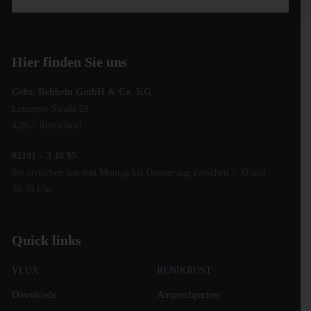
Hier finden Sie uns
Gebr. Rehbein GmbH & Co. KG
Lenneper Straße 28
42855 Remscheid
02191 – 3 10 95
Sie erreichen uns von Montag bis Donnerstag zwischen 7:30 und
16:30 Uhr.
Quick links
VLUX
RENIKRUST
Downloads
Ansprechpartner