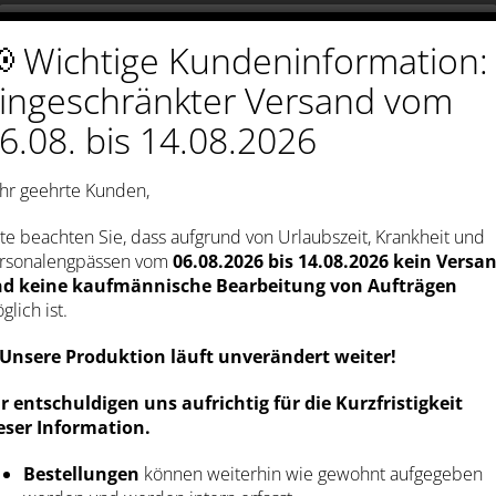
 Wichtige Kundeninformation:
Wir verwenden Cookies
ingeschränkter Versand vom
Wir nutzen auf unserer Webseite Cookies. Einige
Cookies sind notwendig (z.B. für den Warenkorb)
6.08. bis 14.08.2026
andere sind nicht notwendig. Die nicht-notwendigen
Cookies helfen uns bei der Optimierung unseres
Online-Angebotes, unserer Webseitenfunktionen
und werden für Marketingzwecke eingesetzt. Die
hr geehrte Kunden,
Einwilligung umfasst die Speicherung von
Informationen auf Ihrem Endgerät, das Auslesen
personenbezogener Daten sowie deren
tte beachten Sie, dass aufgrund von Urlaubszeit, Krankheit und
Verarbeitung. Klicken Sie auf „Alle akzeptieren“, um
rsonalengpässen vom
06.08.2026 bis 14.08.2026
kein Versa
in den Einsatz von nicht notwendigen Cookies
d keine kaufmännische Bearbeitung von Aufträgen
einzuwilligen oder auf „Alle ablehnen“, wenn Sie sich
anders entscheiden. Sie können unter „Einstellungen
glich ist.
verwalten“ detaillierte Informationen der von uns
eingesetzten Arten von Cookies erhalten und deren
Unsere Produktion läuft unverändert weiter!
Einstellungen aufrufen. Sie können die Einstellungen
jederzeit aufrufen und Cookies auch nachträglich
jederzeit abwählen (z.B. in der Datenschutzerklärung
r entschuldigen uns aufrichtig für die Kurzfristigkeit
oder unten auf unserer Webseite).
eser Information.
Bestellungen
können weiterhin wie gewohnt aufgegeben
ALLE AKZEPTIEREN