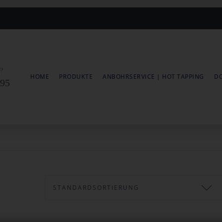
e?
HOME
PRODUKTE
ANBOHRSERVICE | HOT TAPPING
D
 95