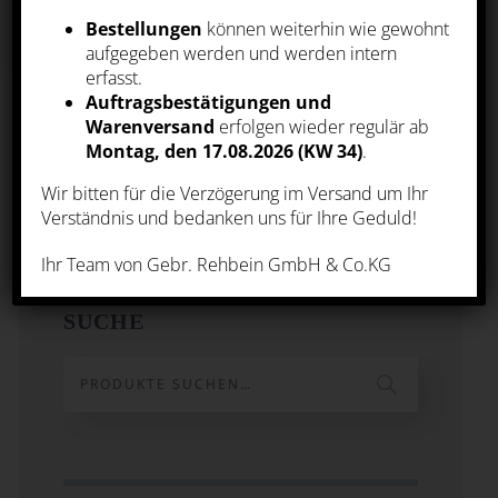
Bestellungen
können weiterhin wie gewohnt
aufgegeben werden und werden intern
ALLE AKZEPTIEREN
erfasst.
RVASK Typ 250
Auftragsbestätigungen und
Warenversand
erfolgen wieder regulär ab
ALLE ABLEHNEN
Montag, den 17.08.2026 (KW 34)
.
Wir bitten für die Verzögerung im Versand um Ihr
EINSTELLUNGEN
Verständnis und bedanken uns für Ihre Geduld!
|
Datenschutz
Impressum
Ihr Team von Gebr. Rehbein GmbH & Co.KG
SUCHE