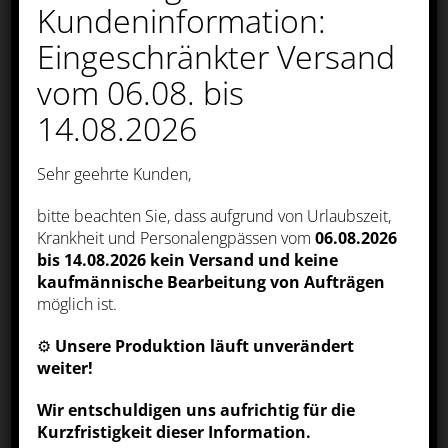
Kundeninformation:
Wir verwenden Cookies
Eingeschränkter Versand
Wir nutzen auf unserer Webseite
Cookies. Einige Cookies sind notwendig
(z.B. für den Warenkorb) andere sind
vom 06.08. bis
nicht notwendig. Die nicht-notwendigen
Cookies helfen uns bei der Optimierung
14.08.2026
unseres Online-Angebotes, unserer
Webseitenfunktionen und werden für
Marketingzwecke eingesetzt. Die
Sehr geehrte Kunden,
Einwilligung umfasst die Speicherung
von Informationen auf Ihrem Endgerät,
das Auslesen personenbezogener Daten
bitte beachten Sie, dass aufgrund von Urlaubszeit,
sowie deren Verarbeitung. Klicken Sie
Krankheit und Personalengpässen vom
06.08.2026
auf „Alle akzeptieren“, um in den Einsatz
von nicht notwendigen Cookies
bis 14.08.2026
kein Versand und keine
einzuwilligen oder auf „Alle ablehnen“,
kaufmännische Bearbeitung von Aufträgen
wenn Sie sich anders entscheiden. Sie
können unter „Einstellungen verwalten“
möglich ist.
detaillierte Informationen der von uns
eingesetzten Arten von Cookies erhalten
⚙️
Unsere Produktion läuft unverändert
und deren Einstellungen aufrufen. Sie
können die Einstellungen jederzeit
weiter!
aufrufen und Cookies auch nachträglich
jederzeit abwählen (z.B. in der
Wir entschuldigen uns aufrichtig für die
Datenschutzerklärung oder unten auf
unserer Webseite).
Kurzfristigkeit dieser Information.