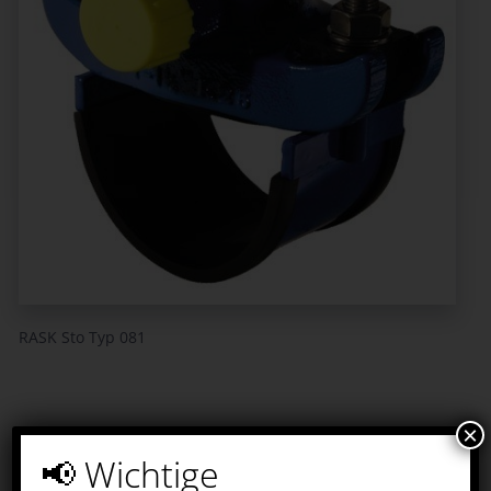
RASK Sto Typ 081
×
📢 Wichtige