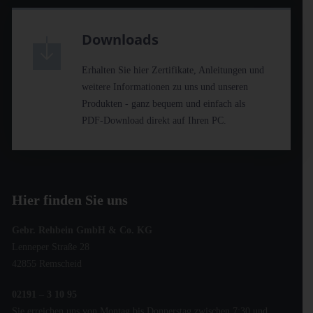
Downloads
Erhalten Sie hier Zertifikate, Anleitungen und
weitere Informationen zu uns und unseren
Produkten - ganz bequem und einfach als
PDF-Download direkt auf Ihren PC.
Hier finden Sie uns
Gebr. Rehbein GmbH & Co. KG
Lenneper Straße 28
42855 Remscheid
02191 – 3 10 95
Sie erreichen uns von Montag bis Donnerstag zwischen 7:30 und