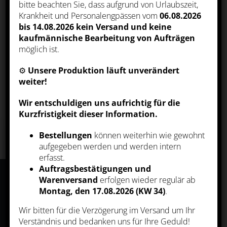
bitte beachten Sie, dass aufgrund von Urlaubszeit,
sowie deren Verarbeitung. Klicken Sie
Krankheit und Personalengpässen vom
06.08.2026
auf „Alle akzeptieren“, um in den Einsatz
von nicht notwendigen Cookies
bis 14.08.2026
kein Versand und keine
einzuwilligen oder auf „Alle ablehnen“,
kaufmännische Bearbeitung von Aufträgen
wenn Sie sich anders entscheiden. Sie
können unter „Einstellungen verwalten“
möglich ist.
KATEGORIEN
detaillierte Informationen der von uns
eingesetzten Arten von Cookies erhalten
⚙️
Unsere Produktion läuft unverändert
und deren Einstellungen aufrufen. Sie
Wähle eine Kategorie
können die Einstellungen jederzeit
weiter!
aufrufen und Cookies auch nachträglich
jederzeit abwählen (z.B. in der
Wir entschuldigen uns aufrichtig für die
Datenschutzerklärung oder unten auf
unserer Webseite).
Kurzfristigkeit dieser Information.
Bestellungen
können weiterhin wie gewohnt
REHpost – der
aufgegeben werden und werden intern
ALLE AKZEPTIEREN
erfasst.
Newsletter
Auftragsbestätigungen und
Warenversand
erfolgen wieder regulär ab
ALLE ABLEHNEN
Immer gut informiert und auf dem neuesten
Montag, den 17.08.2026 (KW 34)
.
Stand: Erfahren Sie als erster von
innovativen Produkten und exklusiven
Wir bitten für die Verzögerung im Versand um Ihr
EINSTELLUNGEN
Aktionen. Melden Sie sich an zu unserem
Verständnis und bedanken uns für Ihre Geduld!