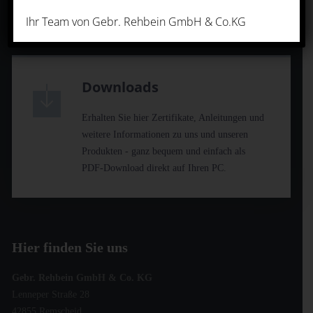
Newsletter.
|
Datenschutz
Impressum
Ihr Team von Gebr. Rehbein GmbH & Co.KG
Downloads
Erhalten Sie hier Zertifikate, Anleitungen und
weitere Informationen zu uns und unseren
Produkten - ganz bequem und einfach als
PDF-Download direkt auf Ihren PC.
Hier finden Sie uns
Gebr. Rehbein GmbH & Co. KG
Lenneper Straße 28
42855 Remscheid