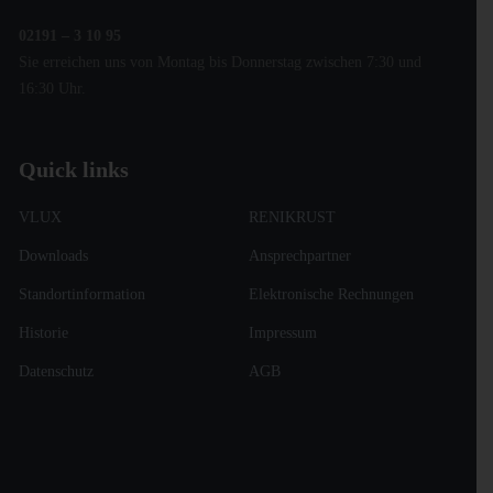
02191 – 3 10 95
Sie erreichen uns von Montag bis Donnerstag zwischen 7:30 und
16:30 Uhr.
Quick links
VLUX
RENIKRUST
Downloads
Ansprechpartner
Standortinformation
Elektronische Rechnungen
Historie
Impressum
Datenschutz
AGB