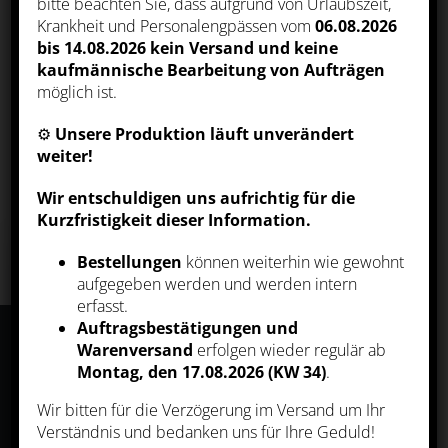
bitte beachten Sie, dass aufgrund von Urlaubszeit,
sowie deren Verarbeitung. Klicken Sie
Krankheit und Personalengpässen vom
06.08.2026
auf „Alle akzeptieren“, um in den Einsatz
von nicht notwendigen Cookies
bis 14.08.2026
kein Versand und keine
einzuwilligen oder auf „Alle ablehnen“,
kaufmännische Bearbeitung von Aufträgen
wenn Sie sich anders entscheiden. Sie
KATEGORIEN
können unter „Einstellungen verwalten“
möglich ist.
detaillierte Informationen der von uns
eingesetzten Arten von Cookies erhalten
⚙️
Unsere Produktion läuft unverändert
und deren Einstellungen aufrufen. Sie
Wähle eine Kategorie
können die Einstellungen jederzeit
weiter!
aufrufen und Cookies auch nachträglich
jederzeit abwählen (z.B. in der
Wir entschuldigen uns aufrichtig für die
Datenschutzerklärung oder unten auf
unserer Webseite).
Kurzfristigkeit dieser Information.
Bestellungen
können weiterhin wie gewohnt
REHpost – der
aufgegeben werden und werden intern
ALLE AKZEPTIEREN
Newsletter
erfasst.
Auftragsbestätigungen und
Warenversand
erfolgen wieder regulär ab
Immer gut informiert und auf dem neuesten
ALLE ABLEHNEN
Montag, den 17.08.2026 (KW 34)
.
Stand: Erfahren Sie als erster von
innovativen Produkten und exklusiven
Wir bitten für die Verzögerung im Versand um Ihr
EINSTELLUNGEN
Aktionen. Melden Sie sich an zu unserem
Verständnis und bedanken uns für Ihre Geduld!
Newsletter.