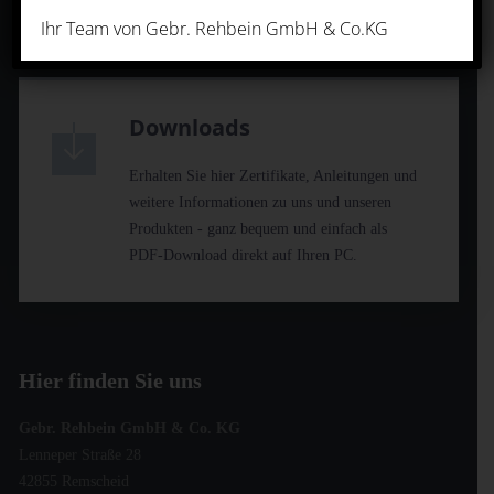
|
Datenschutz
Impressum
Ihr Team von Gebr. Rehbein GmbH & Co.KG
Downloads
Erhalten Sie hier Zertifikate, Anleitungen und
weitere Informationen zu uns und unseren
Produkten - ganz bequem und einfach als
PDF-Download direkt auf Ihren PC.
Hier finden Sie uns
Gebr. Rehbein GmbH & Co. KG
Lenneper Straße 28
42855 Remscheid