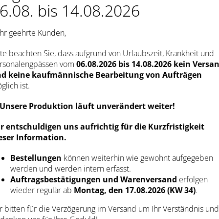
6.08. bis 14.08.2026
andere sind nicht notwendig. Die nicht-notwendigen
Cookies helfen uns bei der Optimierung unseres
Online-Angebotes, unserer Webseitenfunktionen
und werden für Marketingzwecke eingesetzt. Die
hr geehrte Kunden,
Einwilligung umfasst die Speicherung von
Informationen auf Ihrem Endgerät, das Auslesen
personenbezogener Daten sowie deren
tte beachten Sie, dass aufgrund von Urlaubszeit, Krankheit und
Verarbeitung. Klicken Sie auf „Alle akzeptieren“, um
rsonalengpässen vom
06.08.2026 bis 14.08.2026
kein Versa
in den Einsatz von nicht notwendigen Cookies
Spiralbohrer 3/8
Doppelnippel
d keine kaufmännische Bearbeitung von Aufträgen
einzuwilligen oder auf „Alle ablehnen“, wenn Sie sich
anders entscheiden. Sie können unter „Einstellungen
glich ist.
verwalten“ detaillierte Informationen der von uns
eingesetzten Arten von Cookies erhalten und deren
Unsere Produktion läuft unverändert weiter!
Einstellungen aufrufen. Sie können die Einstellungen
jederzeit aufrufen und Cookies auch nachträglich
jederzeit abwählen (z.B. in der Datenschutzerklärung
r entschuldigen uns aufrichtig für die Kurzfristigkeit
oder unten auf unserer Webseite).
eser Information.
Bestellungen
können weiterhin wie gewohnt aufgegeben
ALLE AKZEPTIEREN
werden und werden intern erfasst.
Auftragsbestätigungen und Warenversand
erfolgen
wieder regulär ab
Montag, den 17.08.2026 (KW 34)
.
ALLE ABLEHNEN
r bitten für die Verzögerung im Versand um Ihr Verständnis un