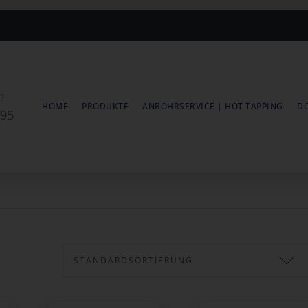
e?
HOME
PRODUKTE
ANBOHRSERVICE | HOT TAPPING
D
 95