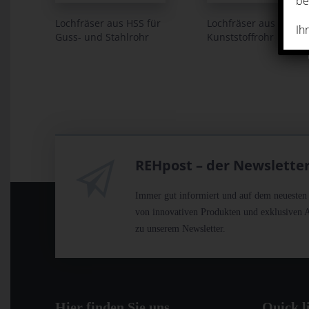
be
Lochfräser aus HSS für
Lochfräser aus WS für
Ih
Guss- und Stahlrohr
Kunststoffrohr
REHpost – der Newslette
Immer gut informiert und auf dem neuesten S
von innovativen Produkten und exklusiven A
zu unserem Newsletter.
Hier finden Sie uns
Quick l