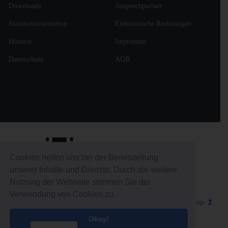
Downloads
Ansprechpartner
Standortinformation
Elektronische Rechnungen
Historie
Impressum
Datenschutz
AGB
Cookies helfen uns bei der Bereitstellung
Copyright © 2022 -2025
unserer Inhalte und Dienste. Durch die weitere
Nutzung der Webseite stimmen Sie der
Verwendung von Cookies zu.
Go to Top
Okay!