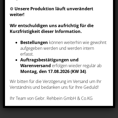
detaillierte Informationen der von uns
eingesetzten Arten von Cookies erhalten
⚙️
Unsere Produktion läuft unverändert
und deren Einstellungen aufrufen. Sie
können die Einstellungen jederzeit
weiter!
aufrufen und Cookies auch nachträglich
jederzeit abwählen (z.B. in der
Wir entschuldigen uns aufrichtig für die
Datenschutzerklärung oder unten auf
unserer Webseite).
Kurzfristigkeit dieser Information.
SUCHE
Bestellungen
können weiterhin wie gewohnt
aufgegeben werden und werden intern
ALLE AKZEPTIEREN
erfasst.
Auftragsbestätigungen und
Warenversand
erfolgen wieder regulär ab
ALLE ABLEHNEN
Montag, den 17.08.2026 (KW 34)
.
Wir bitten für die Verzögerung im Versand um Ihr
EINSTELLUNGEN
KATEGORIEN
Verständnis und bedanken uns für Ihre Geduld!
|
Datenschutz
Impressum
VABPE
×
Ihr Team von Gebr. Rehbein GmbH & Co.KG