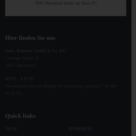
PDF-Download direkt auf Ihren PC.
Hier finden Sie uns
Gebr. Rehbein GmbH & Co. KG
Lenneper Straße 28
42855 Remscheid
02191 – 3 10 95
Sie erreichen uns von Montag bis Donnerstag zwischen 7:30 und
16:30 Uhr.
Quick links
VLUX
RENIKRUST