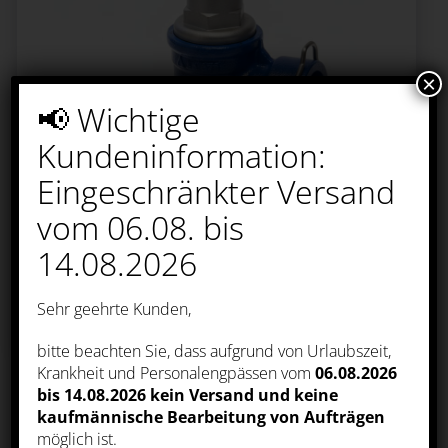
×
📢 Wichtige
Kundeninformation:
Wir verwenden Cookies
Eingeschränkter Versand
Wir nutzen auf unserer Webseite
Cookies. Einige Cookies sind notwendig
(z.B. für den Warenkorb) andere sind
vom 06.08. bis
nicht notwendig. Die nicht-notwendigen
Cookies helfen uns bei der Optimierung
14.08.2026
unseres Online-Angebotes, unserer
Webseitenfunktionen und werden für
Marketingzwecke eingesetzt. Die
Sehr geehrte Kunden,
Einwilligung umfasst die Speicherung
von Informationen auf Ihrem Endgerät,
das Auslesen personenbezogener Daten
bitte beachten Sie, dass aufgrund von Urlaubszeit,
sowie deren Verarbeitung. Klicken Sie
Krankheit und Personalengpässen vom
06.08.2026
auf „Alle akzeptieren“, um in den Einsatz
VABR-NF Typ 760/762
von nicht notwendigen Cookies
bis 14.08.2026
kein Versand und keine
einzuwilligen oder auf „Alle ablehnen“,
kaufmännische Bearbeitung von Aufträgen
wenn Sie sich anders entscheiden. Sie
können unter „Einstellungen verwalten“
möglich ist.