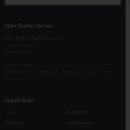
Hier finden Sie uns
Gebr. Rehbein GmbH & Co. KG
Lenneper Straße 28
42855 Remscheid
02191 – 3 10 95
Sie erreichen uns von Montag bis Donnerstag zwischen 7:30 und
16:30 Uhr.
Quick links
VLUX
RENIKRUST
Downloads
Ansprechpartner