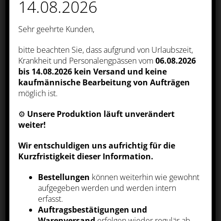
14.08.2026
unseres Online-Angebotes, unserer
Webseitenfunktionen und werden für
Marketingzwecke eingesetzt. Die
Sehr geehrte Kunden,
Einwilligung umfasst die Speicherung
von Informationen auf Ihrem Endgerät,
das Auslesen personenbezogener Daten
bitte beachten Sie, dass aufgrund von Urlaubszeit,
sowie deren Verarbeitung. Klicken Sie
Betriebsferien 2025/2026
Krankheit und Personalengpässen vom
06.08.2026
auf „Alle akzeptieren“, um in den Einsatz
von nicht notwendigen Cookies
bis 14.08.2026
kein Versand und keine
einzuwilligen oder auf „Alle ablehnen“,
kaufmännische Bearbeitung von Aufträgen
wenn Sie sich anders entscheiden. Sie
können unter „Einstellungen verwalten“
möglich ist.
detaillierte Informationen der von uns
eingesetzten Arten von Cookies erhalten
⚙️
Unsere Produktion läuft unverändert
und deren Einstellungen aufrufen. Sie
können die Einstellungen jederzeit
weiter!
aufrufen und Cookies auch nachträglich
SUCHE
jederzeit abwählen (z.B. in der
Wir entschuldigen uns aufrichtig für die
Datenschutzerklärung oder unten auf
unserer Webseite).
Kurzfristigkeit dieser Information.
Bestellungen
können weiterhin wie gewohnt
aufgegeben werden und werden intern
ALLE AKZEPTIEREN
erfasst.
Auftragsbestätigungen und
AKTUELLES
Warenversand
erfolgen wieder regulär ab